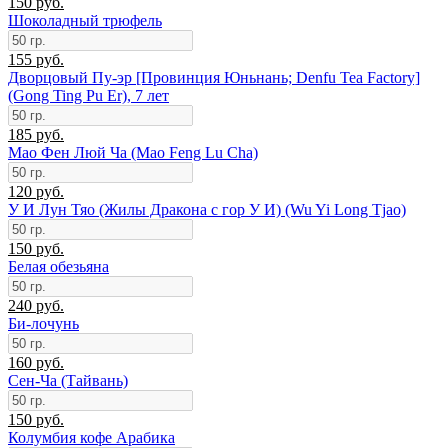
150 руб.
Шоколадный трюфель
155 руб.
Дворцовый Пу-эр [Провинция Юньнань; Denfu Tea Factory]
(Gong Ting Pu Er), 7 лет
185 руб.
Мао Фен Люй Ча (Mao Feng Lu Cha)
120 руб.
У И Лун Тяо (Жилы Дракона с гор У И) (Wu Yi Long Tjao)
150 руб.
Белая обезьяна
240 руб.
Би-лочунь
160 руб.
Сен-Ча (Тайвань)
150 руб.
Колумбия кофе Арабика