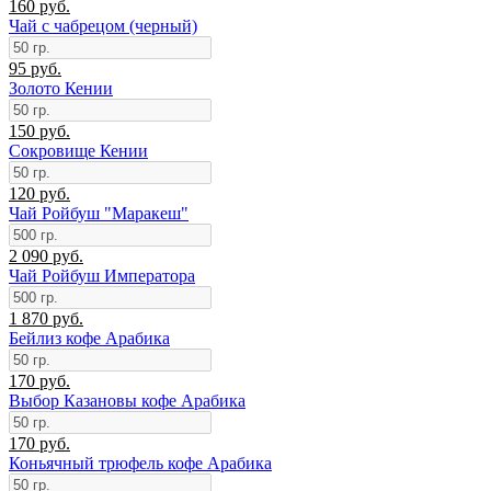
160 руб.
Чай с чабрецом (черный)
95 руб.
Золото Кении
150 руб.
Сокровище Кении
120 руб.
Чай Ройбуш "Маракеш"
2 090 руб.
Чай Ройбуш Императора
1 870 руб.
Бейлиз кофе Арабика
170 руб.
Выбор Казановы кофе Арабика
170 руб.
Коньячный трюфель кофе Арабика