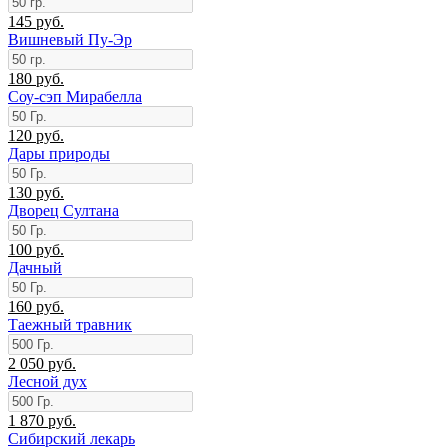
145 руб.
Вишневый Пу-Эр
180 руб.
Соу-сэп Мирабелла
120 руб.
Дары природы
130 руб.
Дворец Султана
100 руб.
Дачный
160 руб.
Таежный травник
2 050 руб.
Лесной дух
1 870 руб.
Сибирский лекарь