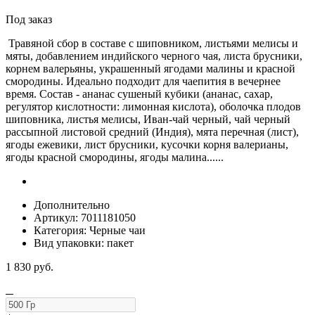
Под заказ
Травяной сбор в составе с шиповником, листьями мелисы и
мяты, добавлением индийского черного чая, листа брусники,
корнем валерьяны, украшенный ягодами малины и красной
смородины. Идеально подходит для чаепития в вечернее
время. Состав - ананас сушеный кубики (ананас, сахар,
регулятор кислотности: лимонная кислота), оболочка плодов
шиповника, листья мелисы, Иван-чай черный, чай черный
рассыпной листовой средний (Индия), мята перечная (лист),
ягоды ежевики, лист брусники, кусочки корня валерианы,
ягоды красной смородины, ягоды малина......
Дополнительно
Артикул:
7011181050
Категория:
Черные чаи
Вид упаковки:
пакет
1 830
руб.