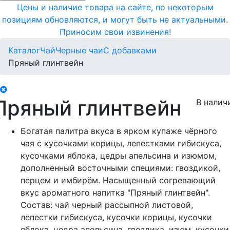
Цены и наличие товара на сайте, по некоторым
позициям обновляются, и могут быть не актуальными.
Приносим свои извинения!
Каталог
Чай
Черные чаи
С добавками
Пряный глинтвейн
Пряный глинтвейн
В налич
Богатая палитра вкуса в ярком купаже чёрного
чая с кусочками корицы, лепестками гибискуса,
кусочками яблока, цедры апельсина и изюмом,
дополненный восточными специями: гвоздикой,
перцем и имбирём. Насыщенный согревающий
вкус ароматного напитка "Пряный глинтвейн".
Состав: чай черный рассыпной листовой,
лепестки гибискуса, кусочки корицы, кусочки
яблока, цедра апельсина, гвоздика, изюм, кусочки