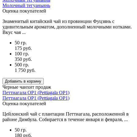
Молочный тегуаньинь
Оценка покупателей
Знаменитый китайский чай из провинции Фуцзянь с
удивительным ароматом, дополненный молочными нотками.
Вкус чая ...
50 гр.
175 руб.
100 гр.
350 руб.
500 гр.
1 750 руб.
Добавить в корзину
Черные чаи
хит продаж
Петтиагала ОР1 (Pettiagala OP1)
Петтиагала ОР1 (Pettiagala OP1)
Оценка покупателей
Цейлонский чай с плантации Петтиагала, расположенной в
районе Димбула. Собирается в течение января и февраля, ...
50 гр.
180 руб.