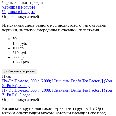
Черные чаи
хит продаж
Черника в йогурте
Черника в йогурте
Оценка покупателей
Изысканная смесь разного крупнолистового чая с ягодами
черники, листьями смородины и ежевики, лепестками ...
50 гр.
155 руб.
100 гр.
310 руб.
500 гр.
1 550 руб.
Добавить в корзину
Пуэр
Пу-Эр Помело, 300 г [2008; Юньнань; Denfu Tea Factory] (You
Zi Pu Er), 3 года
Пу-Эр Помело, 300 г [2008; Юньнань; Denfu Tea Factory] (You
Zi Pu Er), 3 года
Оценка покупателей
Китайский крупнолистовой черный чай группы Пу-Эр с
мягким освежающим вкусом, которым насыщает его плод