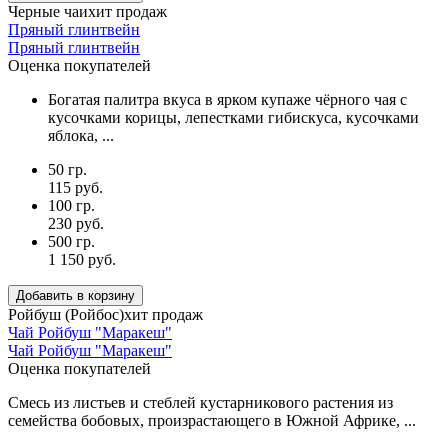
Черные чаи
хит продаж
Пряный глинтвейн
Пряный глинтвейн
Оценка покупателей
Богатая палитра вкуса в ярком купаже чёрного чая с
кусочками корицы, лепестками гибискуса, кусочками
яблока, ...
50 гр.
115 руб.
100 гр.
230 руб.
500 гр.
1 150 руб.
Добавить в корзину
Ройбуш (Ройбос)
хит продаж
Чай Ройбуш "Маракеш"
Чай Ройбуш "Маракеш"
Оценка покупателей
Смесь из листьев и стеблей кустарникового растения из
семейства бобовых, произрастающего в Южной Африке, ...